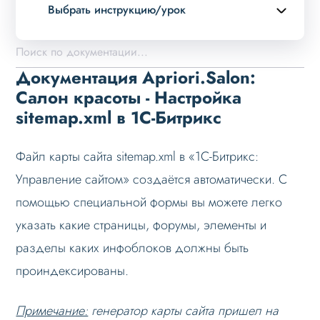
Выбрать инструкцию/урок
Описание курса
Возможности
Документация Apriori.Salon:
Примеры страниц
Салон красоты - Настройка
sitemap.xml в 1С-Битрикс
Установка и обновление
Данные
Файл карты сайта sitemap.xml в «1С-Битрикс:
Дизайн
Управление сайтом» создаётся автоматически. С
Оформление контента
помощью специальной формы вы можете легко
Слайдер
указать какие страницы, форумы, элементы и
Мультирегиональность
разделы каких инфоблоков должны быть
Возможности
проиндексированы.
Настройка решения
Примечание:
генератор карты сайта пришел на
Настройка на хостинге