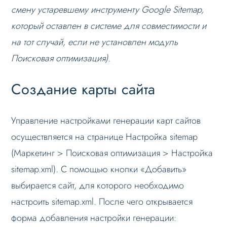
смену устаревшему инструменту Google Sitemap,
Режимы работы
который оставлен в системе для совместимости и
Основные теги
на тот случай, если не установлен модуль
Настройка данных
Поисковая оптимизация
).
Настройка Sitemap
Создание карты сайта
Sitemap.xml для регионов
Настройка sitemap.xml в 1С-Битрикс
Управление настройками генерации карт сайтов
Настройка robots.txt
осуществляется на странице Настройка sitemap
Решение проблем
(Маркетинг > Поисковая оптимизация > Настройка
Меню сайта
sitemap.xml). С помощью кнопки «Добавить»
Блоки / секции сайта
выбирается сайт, для которого необходимо
Личный кабинет
настроить sitemap.xml. После чего открывается
форма добавления настройки генерации:
Формы и коммуникации