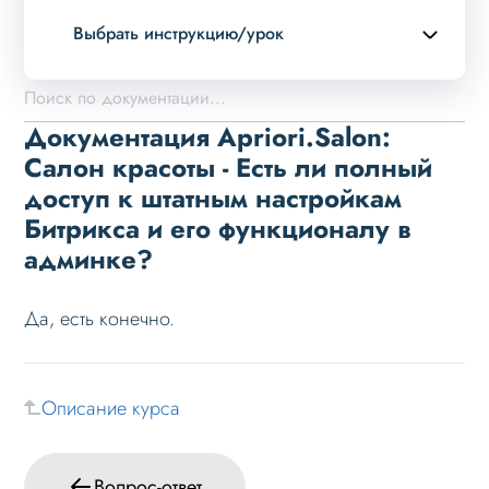
Выбрать инструкцию/урок
Описание курса
Возможности
Документация Apriori.Salon:
Примеры страниц
Салон красоты - Есть ли полный
доступ к штатным настройкам
Установка и обновление
Битрикса и его функционалу в
Данные
админке?
Дизайн
Оформление контента
Да, есть конечно.
Слайдер
Мультирегиональность
Описание курса
Меню сайта
Блоки / секции сайта
Вопрос-ответ