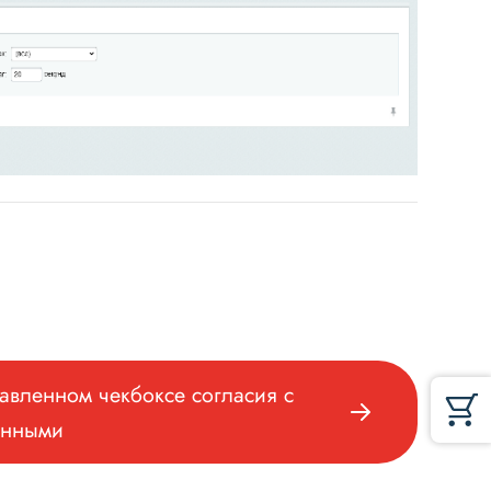
авленном чекбоксе согласия с
анными