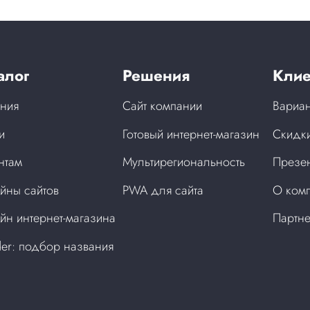
алог
Решения
Клие
ния
Сайт компании
Вариан
и
Готовый интернет-магазин
Скидки
нтам
Мультирегиональность
Презен
йны сайтов
PWA для сайта
О ком
йн интернет-магазина
Партн
der: подбор названия
а