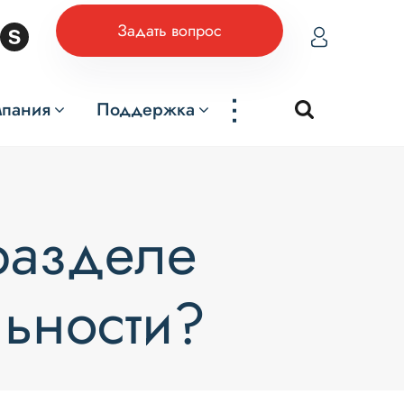
Задать вопрос
...
мпания
Поддержка
 разделе
льности?