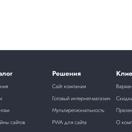
алог
Решения
Клие
ния
Сайт компании
Вариан
и
Готовый интернет-магазин
Скидки
нтам
Мультирегиональность
Презен
йны сайтов
PWA для сайта
О ком