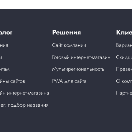
алог
Решения
Клие
ния
Сайт компании
Вариан
и
Готовый интернет-магазин
Скидки
нтам
Мультирегиональность
Презен
йны сайтов
PWA для сайта
О ком
йн интернет-магазина
Партн
der: подбор названия
а