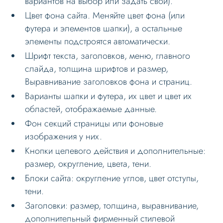
вариантов на выбор или задать свои).
Цвет фона сайта. Меняйте цвет фона (или
Слайдер
футера и элементов шапки), а остальные
Мультирегиональность
элементы подстроятся автоматически.
Меню сайта
Шрифт текста, заголовков, меню, главного
слайда, толщина шрифтов и размер,
Блоки / секции сайта
Выравнивание заголовков фона и страниц.
Личный кабинет
Варианты шапки и футера, их цвет и цвет их
Формы и коммуникации
областей, отображаемые данные.
Фон секций страницы или фоновые
SEO и оптимизация
изображения у них.
Лендинги и посадочные страницы
Кнопки целевого действия и дополнительные:
Проблемы и решения
размер, округление, цвета, тени.
Блоки сайта: округление углов, цвет отступы,
Веб-разработчикам
тени.
Вопрос-ответ
Заголовки: размер, толщина, выравнивание,
дополнительный фирменный стилевой