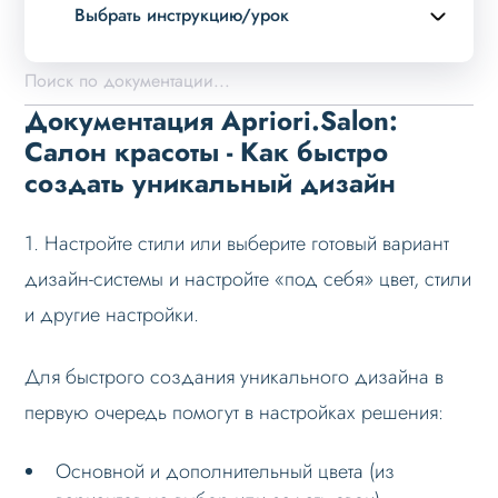
Выбрать инструкцию/урок
Описание курса
Возможности
Документация Apriori.Salon:
Примеры страниц
Салон красоты - Как быстро
создать уникальный дизайн
Установка и обновление
Данные
1. Настройте стили или выберите готовый вариант
Дизайн
дизайн-системы и настройте «под себя» цвет, стили
Конфигуратор
и другие настройки.
Выбор готового дизайна
Для быстрого создания уникального дизайна в
Дизайн-система
первую очередь помогут в настройках решения:
Выбор цвета для сайта
Как быстро создать уникальный дизайн
Основной и дополнительный цвета (из
Оформление контента