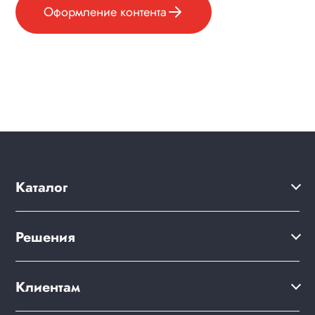
Оформление контента
Каталог
Решения
Решения
Акции
Сайт компании
Клиентам
Клиентам
Готовый интернет-магазин
Дизайны сайтов