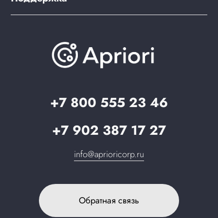
Скидки и бонусы
PWA для сайта
Brander: подбор названия сайта
Документация
Презентации и каталоги
База знаний
О компании
Вопрос-ответ
Партнерам
Стать партнером
Запрос в поддержку
+7 800 555 23 46
+7 902 387 17 27
info@aprioricorp.ru
Обратная связь