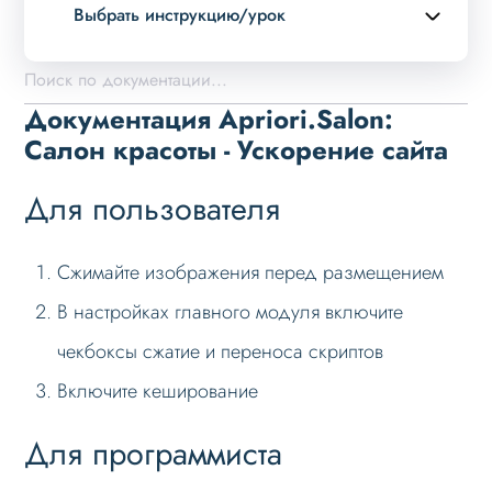
Выбрать инструкцию/урок
Описание курса
Возможности
Документация Apriori.Salon:
Примеры страниц
Салон красоты - Ускорение сайта
Установка и обновление
Для пользователя
Данные
Дизайн
Сжимайте изображения перед размещением
Оформление контента
В настройках главного модуля включите
Слайдер
чекбоксы сжатие и переноса скриптов
Мультирегиональность
Включите кеширование
Меню сайта
Для программиста
Блоки / секции сайта
Личный кабинет