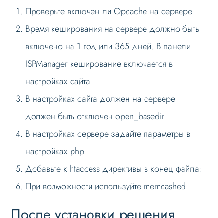
Проверьте включен ли Opcache на сервере.
Формы и коммуникации
Время кеширования на сервере должно быть
SEO и оптимизация
включено на 1 год или 365 дней. В панели
Экспресс-отладка
ISPManager кеширование включается в
Ускорение сайта
настройках сайта.
Дополнительные функции
В настройках сайта должен на сервере
Лендинги и посадочные страницы
должен быть отключен open_basedir.
Проблемы и решения
В настройках сервере задайте параметры в
Веб-разработчикам
настройках php.
Вопрос-ответ
Добавьте к htaccess директивы в конец файла:
При возможности используйте memcashed.
После установки решения