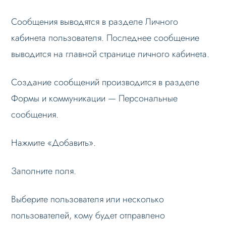
Формы и коммуникации
Сообщения выводятся в разделе Личного
Настройка почтовых шаблонов
кабинета пользователя. Последнее сообщение
выводится на главной странице личного кабинета.
Персональные сообщения
Recaptha – защита форм от спама
Создание сообщений производится в разделе
SEO и оптимизация
Формы и коммуникации — Персональные
Лендинги и посадочные страницы
сообщения.
Проблемы и решения
Нажмите «Добавить».
Веб-разработчикам
Вопрос-ответ
Заполните поля.
Выберите пользователя или несколько
пользователей, кому будет отправлено