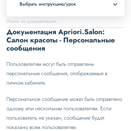
Выбрать инструкцию/урок
Описание курса
Возможности
Документация Apriori.Salon:
Примеры страниц
Салон красоты - Персональные
сообщения
Установка и обновление
Данные
Пользователям могут быть отправлены
Дизайн
персональные сообщения, отображаемые в
Оформление контента
личном кабинете.
Слайдер
Персональное сообщение может быть отправлено
Мультирегиональность
одному или нескольким пользователям. Если
Меню сайта
пользователь не указан, сообщение будет
Блоки / секции сайта
показано всем пользователям.
Личный кабинет