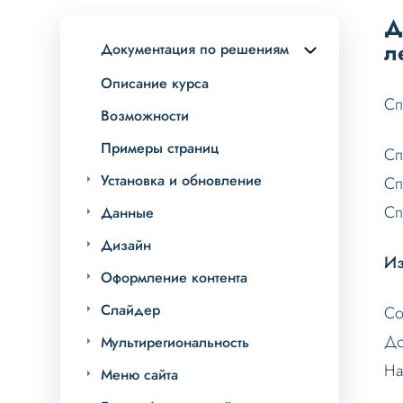
Д
л
Документация по решениям
Описание курса
Сп
Возможности
Примеры страниц
Сп
Установка и обновление
Сп
Сп
Данные
Дизайн
Из
Оформление контента
Слайдер
Со
До
Мультирегиональность
На
Меню сайта