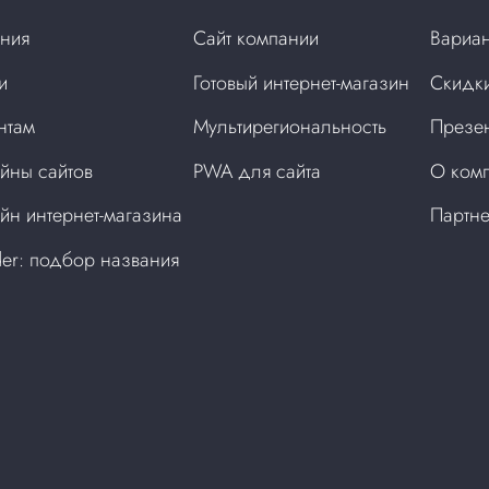
ния
Сайт компании
Вариан
и
Готовый интернет-магазин
Скидки
нтам
Мультирегиональность
Презен
йны сайтов
PWA для сайта
О ком
йн интернет-магазина
Партн
der: подбор названия
а