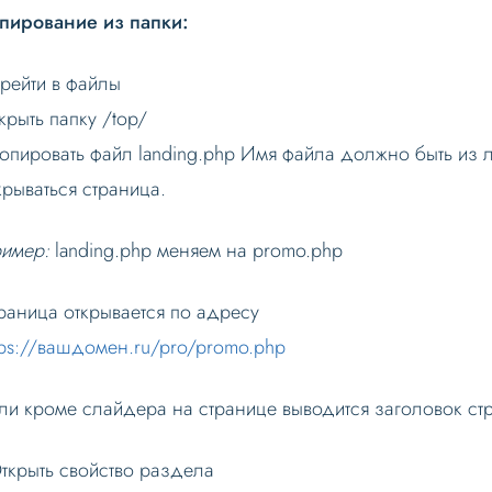
пирование из папки:
рейти в файлы
крыть папку /top/
опировать файл landing.php Имя файла должно быть из л
крываться страница.
имер:
landing.php меняем на promo.php
раница открывается по адресу
tps://вашдомен.ru/pro/promo.php
ли кроме слайдера на странице выводится заголовок ст
Открыть свойство раздела