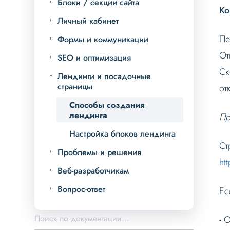
Блоки / секции сайта
Ко
Личный кабинет
Пе
Формы и коммуникации
От
SEO и оптимизация
Ск
Лендинги и посадочные
страницы
от
Способы создания
лендинга
Пр
Настройка блоков лендинга
Ст
Проблемы и решения
ht
Веб-разработчикам
Вопрос-ответ
Ес
- 