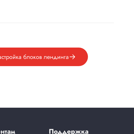
астройка блоков лендинга
нтам
Поддержка