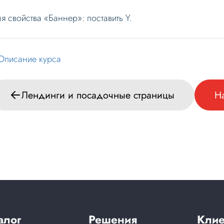
я свойства «Баннеp»: поставить Y.
Описание курса
Лендинги и посадочные страницы
Н
алог
Решения
Клие