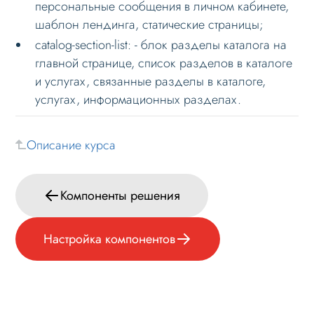
персональные сообщения в личном кабинете,
шаблон лендинга, статические страницы;
Формы и коммуникации
catalog-section-list: - блок разделы каталога на
SEO и оптимизация
главной странице, список разделов в каталоге
Лендинги и посадочные страницы
и услугах, связанные разделы в каталоге,
услугах, информационных разделах.
Проблемы и решения
Веб-разработчикам
Описание курса
Основное по внедрению
Примечание к установке
Компоненты решения
Компоненты решения
Основные компоненты
Настройка компонентов
Настройка компонентов
Кастомизация
Настройка