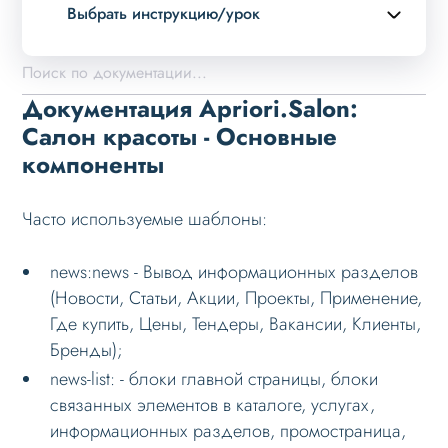
Выбрать инструкцию/урок
Описание курса
Возможности
Документация Apriori.Salon:
Примеры страниц
Салон красоты - Основные
компоненты
Установка и обновление
Данные
Часто используемые шаблоны:
Дизайн
Оформление контента
news:news - Вывод информационных разделов
(Новости, Статьи, Акции, Проекты, Применение,
Слайдер
Где купить, Цены, Тендеры, Вакансии, Клиенты,
Мультирегиональность
Бренды);
Меню сайта
news-list: - блоки главной страницы, блоки
связанных элементов в каталоге, услугах,
Блоки / секции сайта
информационных разделов, промостраница,
Личный кабинет