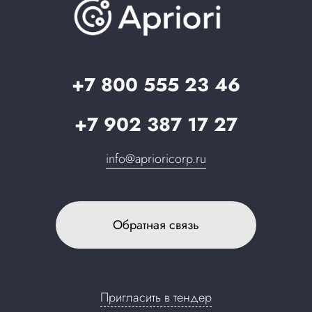
О компании
Вопрос-ответ
Партнерам
Стать партнером
Запрос в поддержку
+7 800 555 23 46
+7 902 387 17 27
info@aprioricorp.ru
Обратная связь
Пригласить в тендер