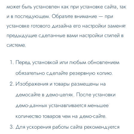
может быть установлен как при установке сайта, так
Формы и коммуникации
и в последующем. Обратите внимание — при
SEO и оптимизация
установке готового дизайна его настройки заменят
Лендинги и посадочные страницы
предыдущие сделанные вами настройки стилей в
Проблемы и решения
системе.
Веб-разработчикам
Перед установкой или любым обновлением
Основное по внедрению
обязательно сделайте резервную копию.
Примечание к установке
Изображения и товары размещены на
Компоненты решения
демосайте в демо-целях. После установки
Кастомизация
демо-данных устанавливается меньшее
Настройка
количество товаров чем на демо-сайте.
Вопрос-ответ
Для ускорения работы сайта рекомендуется