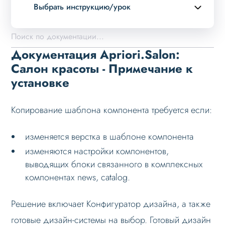
Выбрать инструкцию/урок
Описание курса
Возможности
Документация Apriori.Salon:
Примеры страниц
Салон красоты - Примечание к
установке
Установка и обновление
Данные
Копирование шаблона компонента требуется если:
Дизайн
Оформление контента
изменяется верстка в шаблоне компонента
изменяются настройки компонентов,
Слайдер
выводящих блоки связанного в комплексных
Мультирегиональность
компонентах news, catalog.
Меню сайта
Решение включает Конфигуратор дизайна, а также
Блоки / секции сайта
готовые дизайн-системы на выбор. Готовый дизайн
Личный кабинет