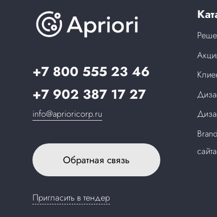
Кат
Реше
Акци
+7 800 555 23 46
Клие
+7 902 387 17 27
Диза
info@aprioricorp.ru
Диза
Bran
сайт
Обратная связь
Пригласить в тендер