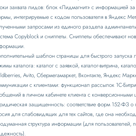
оки захвата лидов: блок «Лидмагнит» с информацией з
рмы, интегрируемые с кодом пользователя в Яндекс Мет
лученными запросами из единого раздела админпанел
стема Copyblock и сниппеты. Сниппеты обеспечивают н
формации.
полнительный шаблон страницы для быстрого запуска 
жимы каталога: каталог с заявкой, каталог-витрина, ката
ldberries, Avito, Сбермегамаркет, Вконтакте, Яндекс Марке
ммуникации с клиентами: функционал рассылок 1С-Битр
общений в личном кабинете клиента с конверсионными
идическая защищенность: соответствие форм 152-ФЗ о 
рсия для слабовидящих для тех сайтов, где она необхо
одуманная структура информации (для пользователей, по
дежность).