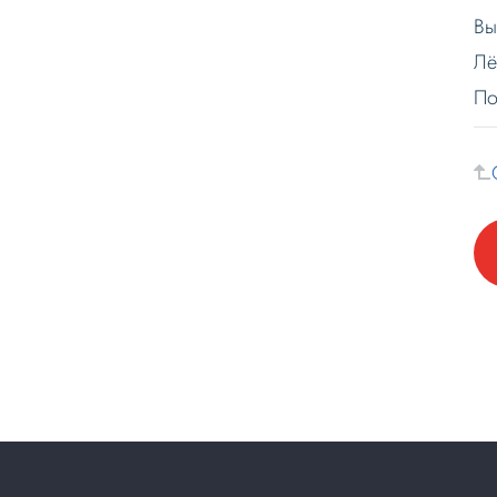
Вы
Лё
По