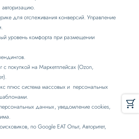
а авторизацию.
рике для отслеживания конверсий. Управление
и.
овый уровень комфорта при размещении
лендингов.
лог с покупкой на Маркетплейсах (Ozon,
т).
икс плюс система массовых и персональных
 шаблонами.
персональных данных, уведомление cookies,
дима.
исковиков, по Google EAT Опыт, Авторитет,