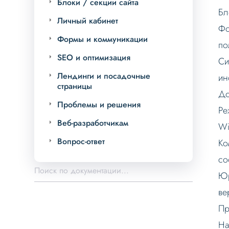
Блоки / секции сайта
Бл
Личный кабинет
Фо
Формы и коммуникации
по
SEO и оптимизация
Си
Лендинги и посадочные
ин
страницы
До
Проблемы и решения
Ре
Веб-разработчикам
Wi
Вопрос-ответ
Ко
со
Юр
ве
Пр
На