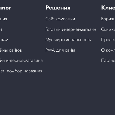
алог
Решения
Клие
ния
Сайт компании
Вариан
и
Готовый интернет-магазин
Скидки
нтам
Мультирегиональность
Презен
йны сайтов
PWA для сайта
О ком
йн интернет-магазина
Партн
der: подбор названия
а