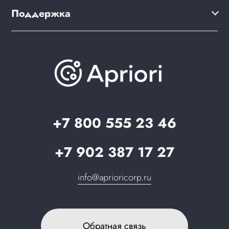
Мультирегиональность
Дизайн интернет-магазина
Поддержка
Скидки и бонусы
PWA для сайта
Brander: подбор названия сайта
Документация
Презентации и каталоги
База знаний
О компании
Вопрос-ответ
Партнерам
Стать партнером
Запрос в поддержку
+7 800 555 23 46
+7 902 387 17 27
info@aprioricorp.ru
Обратная связь