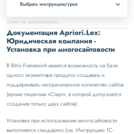
Выбрать инструкцию/урок
Описание курса
Возможности
Документация Apriori.Lex:
Примеры страниц
Юридическая компания -
Установка при многосайтовости
Установка и обновление
Быстрый старт
В Bitrix Framework имеется возможность на базе
Перед установкой
одного экземпляра продукта создавать и
Установка в демо-лаборатории Битрикс
поддерживать неограниченное количество сайтов
Установка решения
(кроме лицензии «Старт», в которой допускается
Основные шаги
создание только двух сайтов).
Настройка на хостинге
Установка при использовании многосайтовости
Установка при многосайтовости
выполняется стандартно (см. Инструкцию 1С-
Ошибки при установке