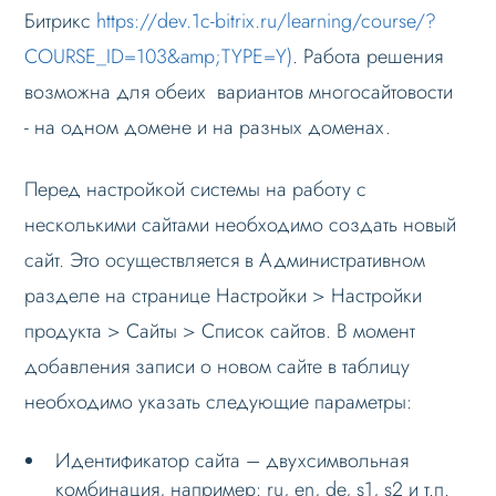
Битрикс
https://dev.1c-bitrix.ru/learning/course/?
Данные
COURSE_ID=103&amp;TYPE=Y)
. Работа решения
Дизайн
возможна для обеих вариантов многосайтовости
Оформление контента
- на одном домене и на разных доменах.
Слайдер
Перед настройкой системы на работу с
Мультирегиональность
несколькими сайтами необходимо создать новый
Меню сайта
сайт. Это осуществляется в Административном
Блоки / секции сайта
разделе на странице Настройки > Настройки
Личный кабинет
продукта > Сайты > Список сайтов. В момент
Формы и коммуникации
добавления записи о новом сайте в таблицу
SEO и оптимизация
необходимо указать следующие параметры:
Лендинги и посадочные страницы
Идентификатор сайта – двухсимвольная
Проблемы и решения
комбинация, например: ru, en, de, s1, s2 и т.п.