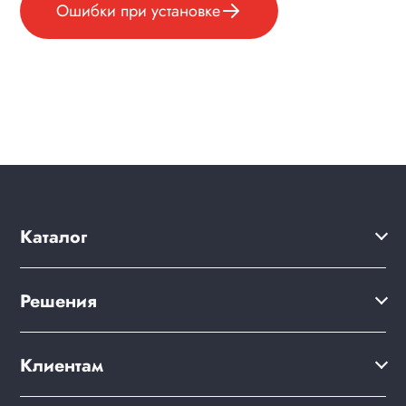
Ошибки при установке
Каталог
Решения
Решения
Акции
Сайт компании
Клиентам
Клиентам
Готовый интернет-магазин
Дизайны сайтов
Варианты оплаты