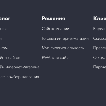
алог
Решения
Клие
ния
Сайт компании
Вариан
и
Готовый интернет-магазин
Скидки
нтам
Мультирегиональность
Презен
йны сайтов
PWA для сайта
О ком
йн интернет-магазина
Партн
der: подбор названия
а