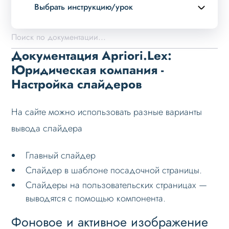
Выбрать инструкцию/урок
Описание курса
Возможности
Документация Apriori.Lex:
Примеры страниц
Юридическая компания -
Настройка слайдеров
Установка и обновление
Данные
На сайте можно использовать разные варианты
Дизайн
вывода слайдера
Оформление контента
Главный слайдер
Слайдер
Слайдер в шаблоне посадочной страницы.
Настройка слайдеров
Слайдеры на пользовательских страницах —
Слайдер главной страницы
выводятся с помощью компонента.
Слайдер лендинга
Фоновое и активное изображение
Данные слайдеров