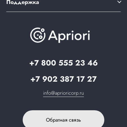
Поддержка
Скидки и бонусы
PWA для сайта
Brander: подбор названия сайта
Документация
Презентации и каталоги
База знаний
О компании
Вопрос-ответ
Партнерам
Стать партнером
Запрос в поддержку
+7 800 555 23 46
+7 902 387 17 27
info@aprioricorp.ru
Обратная связь