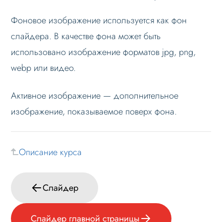
SEO слайдера
Фоновое изображение используется как фон
слайдера. В качестве фона может быть
Мультирегиональность
использовано изображение форматов jpg, png,
Меню сайта
webp или видео.
Блоки / секции сайта
Личный кабинет
Активное изображение — дополнительное
Формы и коммуникации
изображение, показываемое поверх фона.
SEO и оптимизация
Лендинги и посадочные страницы
Описание курса
Проблемы и решения
Веб-разработчикам
Слайдер
Вопрос-ответ
Слайдер главной страницы