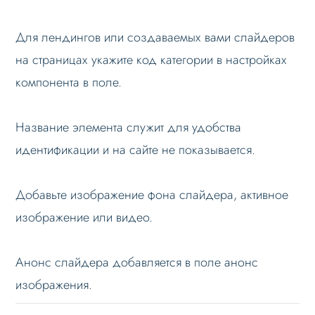
SEO слайдера
Для лендингов или создаваемых вами слайдеров
Мультирегиональность
на страницах укажите код категории в настройках
Меню сайта
компонента в поле.
Блоки / секции сайта
Название элемента служит для удобства
Личный кабинет
идентификации и на сайте не показывается.
Формы и коммуникации
SEO и оптимизация
Добавьте изображение фона слайдера, активное
Лендинги и посадочные страницы
изображение или видео.
Проблемы и решения
Веб-разработчикам
Анонс слайдера добавляется в поле анонс
Вопрос-ответ
изображения.