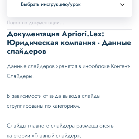
Выбрать инструкцию/урок
Описание курса
Возможности
Документация Apriori.Lex:
Примеры страниц
Юридическая компания - Данные
слайдеров
Установка и обновление
Данные
Данные слайдеров хранятся в инфоблоке Контент-
Дизайн
Слайдеры.
Оформление контента
Слайдер
В зависимости от вида вывода слайды
сгруппированы по категориям.
Настройка слайдеров
Слайдер главной страницы
Слайды главного слайдера размещаются в
Слайдер лендинга
категории «Главный слайдер».
Данные слайдеров