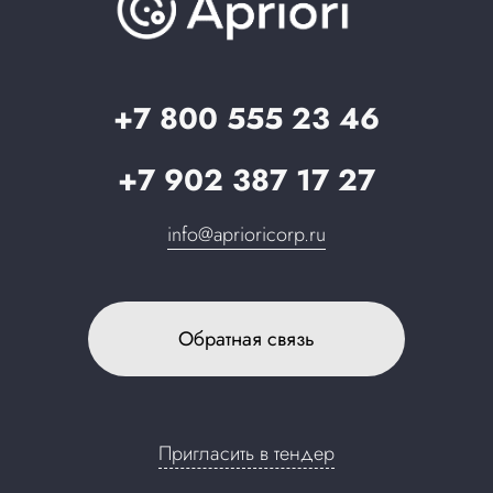
Вопрос-ответ
Партнерам
Стать партнером
Запрос в поддержку
+7 800 555 23 46
+7 902 387 17 27
info@aprioricorp.ru
Обратная связь
Пригласить в тендер