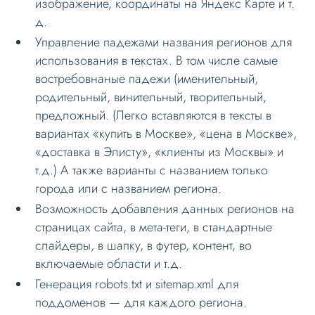
изображение, координаты на Яндекс Карте и т.
д.
Режимы работы
Управление падежами названия регионов для
Основные теги
использования в текстах. В том числе самые
Настройка данных
востребовнаные падежи (именительный,
родительный, винительный, творительный,
Настройка Sitemap
предложный. (Легко вставляются в тексты в
Настройка robots.txt
вариантах «купить в Москве», «цена в Москве»,
«доставка в Элисту», «клиенты из Москвы» и
Решение проблем
т.д.) А также варианты с названием только
Меню сайта
города или с названием региона.
Блоки / секции сайта
Возможность добавления данных регионов на
страницах сайта, в мета-теги, в стандартные
Личный кабинет
слайдеры, в шапку, в футер, контент, во
Формы и коммуникации
включаемые области и т.д.
SEO и оптимизация
Генерация robots.txt и sitemap.xml для
поддоменов — для каждого региона.
Лендинги и посадочные страницы