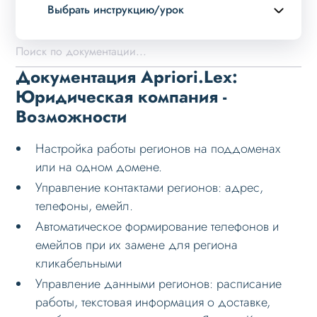
Выбрать инструкцию/урок
Описание курса
Возможности
Документация Apriori.Lex:
Примеры страниц
Юридическая компания -
Возможности
Установка и обновление
Данные
Настройка работы регионов на поддоменах
Дизайн
или на одном домене.
Управление контактами регионов: адрес,
Оформление контента
телефоны, емейл.
Слайдер
Автоматическое формирование телефонов и
Мультирегиональность
емейлов при их замене для региона
кликабельными
Возможности
Управление данными регионов: расписание
Настройка решения
работы, текстовая информация о доставке,
Настройка на хостинге