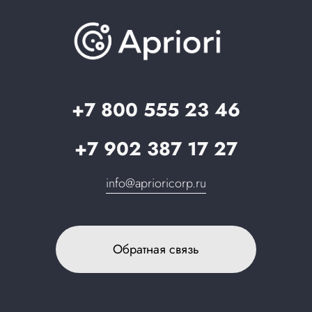
База знаний
О компании
Вопрос-ответ
Партнерам
Стать партнером
Запрос в поддержку
+7 800 555 23 46
+7 902 387 17 27
info@aprioricorp.ru
Обратная связь