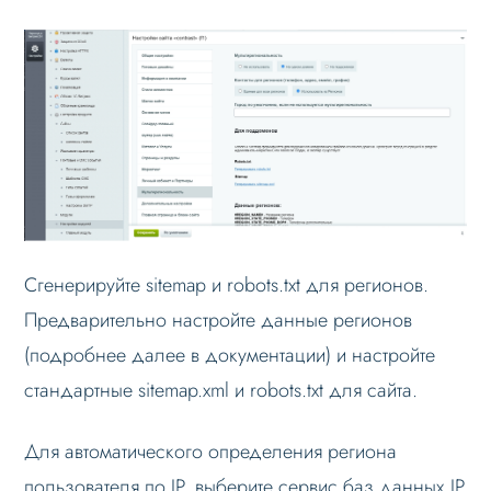
Режимы работы
Основные теги
Настройка данных
Настройка Sitemap
Настройка robots.txt
Решение проблем
Меню сайта
Сгенерируйте sitemap и robots.txt для регионов.
Блоки / секции сайта
Предварительно настройте данные регионов
(подробнее далее в документации) и настройте
Личный кабинет
стандартные sitemap.xml и robots.txt для сайта.
Формы и коммуникации
SEO и оптимизация
Для автоматического определения региона
Лендинги и посадочные страницы
пользователя по IP, выберите сервис баз данных IP