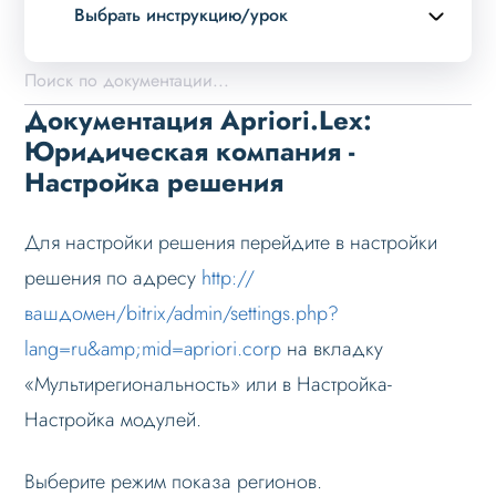
Выбрать инструкцию/урок
Описание курса
Возможности
Документация Apriori.Lex:
Примеры страниц
Юридическая компания -
Настройка решения
Установка и обновление
Данные
Для настройки решения перейдите в настройки
Дизайн
решения по адресу
http://
Оформление контента
вашдомен/bitrix/admin/settings.php?
Слайдер
lang=ru&amp;mid=apriori.corp
на вкладку
Мультирегиональность
«Мультирегиональность» или в Настройка-
Возможности
Настройка модулей.
Настройка решения
Выберите режим показа регионов.
Настройка на хостинге