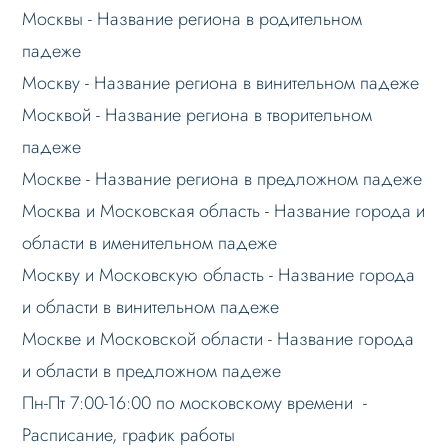
Москвы - Название региона в родительном
Режимы работы
падеже
Основные теги
Москву - Название региона в винительном падеже
Настройка данных
Москвой - Название региона в творительном
Настройка Sitemap
падеже
Москве - Название региона в предложном падеже
Настройка robots.txt
Москва и Московская область - Название города и
Решение проблем
области в именительном падеже
Меню сайта
Москву и Московскую область - Название города
Блоки / секции сайта
и области в винительном падеже
Личный кабинет
Москве и Московской области - Название города
Формы и коммуникации
и области в предложном падеже
SEO и оптимизация
Пн-Пт 7:00-16:00 по московскому времени -
Лендинги и посадочные страницы
Расписание, график работы