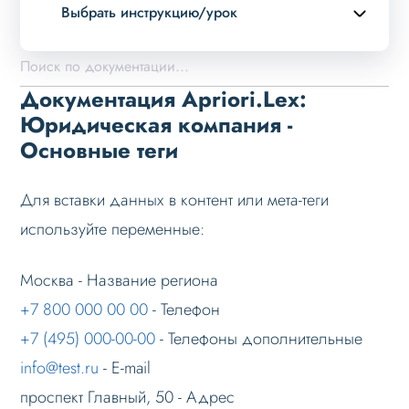
Выбрать инструкцию/урок
Описание курса
Возможности
Документация Apriori.Lex:
Примеры страниц
Юридическая компания -
Основные теги
Установка и обновление
Данные
Для вставки данных в контент или мета-теги
Дизайн
используйте переменные:
Оформление контента
Слайдер
Москва - Название региона
+7 800 000 00 00
- Телефон
Мультирегиональность
+7 (495) 000-00-00
- Телефоны дополнительные
Возможности
info@test.ru
- E-mail
Настройка решения
проспект Главный, 50 - Адрес
Настройка на хостинге