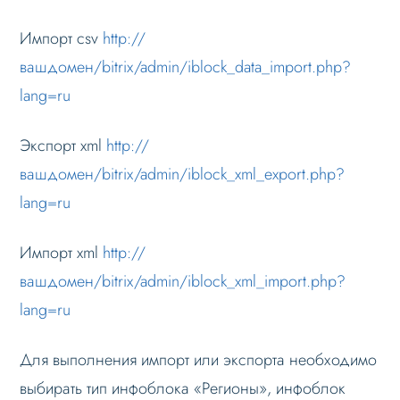
Режимы работы
Импорт csv
http://
Основные теги
вашдомен/bitrix/admin/iblock_data_import.php?
lang=ru
Настройка данных
Данные регионов
Экспорт xml
http://
Добавление региона
вашдомен/bitrix/admin/iblock_xml_export.php?
Редактирование региона
lang=ru
Добавление данных регионов в
контент и мета-теги
Импорт xml
http://
Добавление счетчиков статистики
вашдомен/bitrix/admin/iblock_xml_import.php?
отдельным регионам
lang=ru
Автоопределение региона по IP
Импорт / экспорт данных
Для выполнения импорт или экспорта необходимо
выбирать тип инфоблока «Регионы», инфоблок
Настройка Sitemap