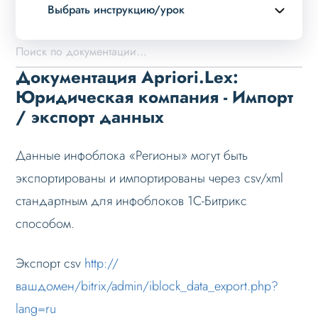
Выбрать инструкцию/урок
Описание курса
Возможности
Документация Apriori.Lex:
Примеры страниц
Юридическая компания - Импорт
/ экспорт данных
Установка и обновление
Данные
Данные инфоблока «Регионы» могут быть
Дизайн
экспортированы и импортированы через csv/xml
Оформление контента
стандартным для инфоблоков 1С-Битрикс
Слайдер
способом.
Мультирегиональность
Экспорт csv
http://
Возможности
вашдомен/bitrix/admin/iblock_data_export.php?
Настройка решения
lang=ru
Настройка на хостинге