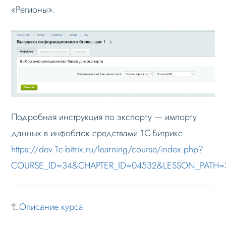
«Регионы».
Настройка robots.txt
Решение проблем
Меню сайта
Блоки / секции сайта
Личный кабинет
Формы и коммуникации
Подробная инструкция по экспорту — импорту
SEO и оптимизация
данных в инфоблок средствами 1С-Битрикс:
Лендинги и посадочные страницы
https://dev.1c-bitrix.ru/learning/course/index.php?
Проблемы и решения
COURSE_ID=34&CHAPTER_ID=04532&LESSON_PATH=3
Веб-разработчикам
Вопрос-ответ
Описание курса