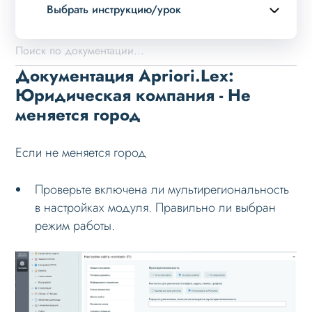
Выбрать инструкцию/урок
Описание курса
Возможности
Документация Apriori.Lex:
Примеры страниц
Юридическая компания - Не
меняется город
Установка и обновление
Данные
Если не меняется город
Дизайн
Оформление контента
Проверьте включена ли мультирегиональность
в настройках модуля. Правильно ли выбран
Слайдер
режим работы.
Мультирегиональность
Возможности
Настройка решения
Настройка на хостинге