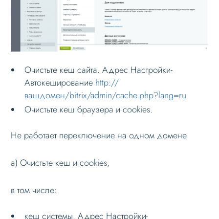
Режимы работы
Основные теги
Настройка данных
Очистьте кеш сайта. Адрес Настройки-
Настройка Sitemap
Автокеширование
http://
Настройка robots.txt
вашдомен/bitrix/admin/cache.php?lang=ru
Решение проблем
Очистьте кеш браузера и cookies.
Не работает мультирегиональность
Не работает переключение на одном домене
Не меняется город
Не генерируется sitemap
а) Очистьте кеш и cookies,
Не генерируется robots для регионов
в том числе:
Меню сайта
Блоки / секции сайта
кеш системы. Адрес Настройки-