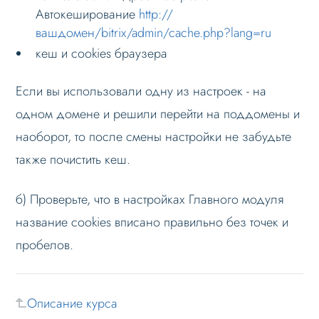
Автокеширование
http://
Личный кабинет
вашдомен/bitrix/admin/cache.php?lang=ru
Формы и коммуникации
кеш и cookies браузера
SEO и оптимизация
Если вы использовали одну из настроек - на
Лендинги и посадочные страницы
одном домене и решили перейти на поддомены и
Проблемы и решения
наоборот, то после смены настройки не забудьте
Веб-разработчикам
также почистить кеш.
Вопрос-ответ
б) Проверьте, что в настройках Главного модуля
название cookies вписано правильно без точек и
пробелов.
Описание курса