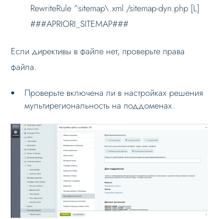
RewriteRule ^sitemap\.xml /sitemap-dyn.php [L]
Личный кабинет
###APRIORI_SITEMAP###
Формы и коммуникации
SEO и оптимизация
Если директивы в файле нет, проверьте права
Лендинги и посадочные страницы
файла.
Проблемы и решения
Проверьте включена ли в настройках решения
Веб-разработчикам
мультирегиональность на поддоменах.
Вопрос-ответ