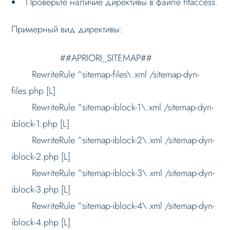
Проверьте наличие директивы в файле htaccess.
Режимы работы
Примерный вид директивы:
Основные теги
Настройка данных
##APRIORI_SITEMAP##
RewriteRule ^sitemap-files\.xml /sitemap-dyn-
Настройка Sitemap
files.php [L]
Настройка robots.txt
RewriteRule ^sitemap-iblock-1\.xml /sitemap-dyn-
Решение проблем
iblock-1.php [L]
Не работает мультирегиональность
RewriteRule ^sitemap-iblock-2\.xml /sitemap-dyn-
Не меняется город
iblock-2.php [L]
Не генерируется sitemap
RewriteRule ^sitemap-iblock-3\.xml /sitemap-dyn-
Не генерируется robots для регионов
iblock-3.php [L]
Меню сайта
RewriteRule ^sitemap-iblock-4\.xml /sitemap-dyn-
iblock-4.php [L]
Блоки / секции сайта