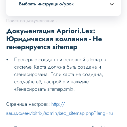
Выбрать инструкцию/урок
Описание курса
Возможности
Документация Apriori.Lex:
Примеры страниц
Юридическая компания - Не
генерируется sitemap
Установка и обновление
Данные
Проверьте создан ли основной sitemap в
Дизайн
системе. Карта должна быть создана и
сгенерирована. Если карта не создана,
Оформление контента
создайте её, настройте и нажмите
Слайдер
«Генерировать sitemap.xml».
Мультирегиональность
Страница настроек:
http://
Возможности
вашдомен/bitrix/admin/seo_sitemap.php?lang=ru
Настройка решения
Настройка на хостинге