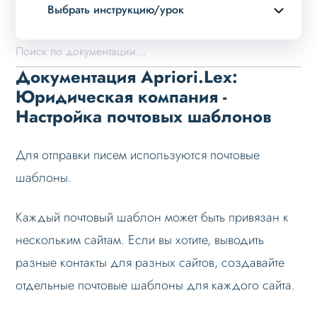
Выбрать инструкцию/урок
Описание курса
Возможности
Документация Apriori.Lex:
Примеры страниц
Юридическая компания -
Настройка почтовых шаблонов
Установка и обновление
Данные
Для отправки писем используются почтовые
Дизайн
шаблоны.
Оформление контента
Слайдер
Каждый почтовый шаблон может быть привязан к
нескольким сайтам. Если вы хотите, выводить
Мультирегиональность
разные контакты для разных сайтов, создавайте
Меню сайта
отдельные почтовые шаблоны для каждого сайта.
Блоки / секции сайта
Личный кабинет