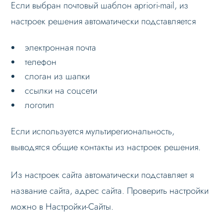
Если выбран почтовый шаблон apriori-mail, из
Формы и коммуникации
настроек решения автоматически подставляется
Настройка почтовых шаблонов
электронная почта
Персональные сообщения
телефон
Recaptha – защита форм от спама
слоган из шапки
SEO и оптимизация
ссылки на соцсети
логотип
Лендинги и посадочные страницы
Проблемы и решения
Если используется мультирегиональность,
Веб-разработчикам
выводятся общие контакты из настроек решения.
Вопрос-ответ
Из настроек сайта автоматически подставляет я
название сайта, адрес сайта. Проверить настройки
можно в Настройки-Сайты.