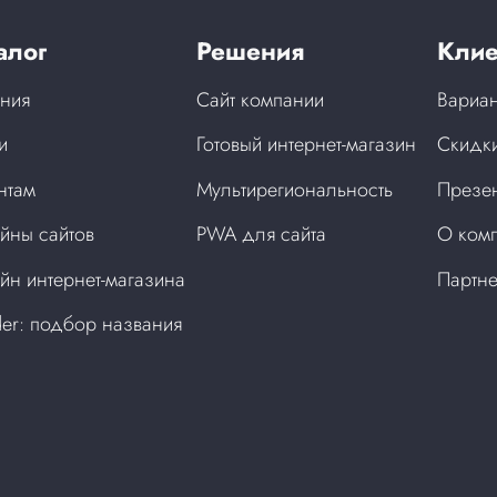
алог
Решения
Клие
ния
Сайт компании
Вариан
и
Готовый интернет-магазин
Скидки
нтам
Мультирегиональность
Презен
йны сайтов
PWA для сайта
О ком
йн интернет-магазина
Партн
der: подбор названия
а