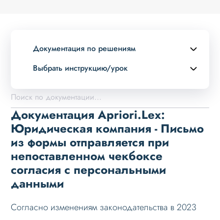
Документация по решениям
Выбрать инструкцию/урок
Описание курса
Возможности
Документация Apriori.Lex:
Примеры страниц
Юридическая компания - Письмо
из формы отправляется при
Установка и обновление
непоставленном чекбоксе
Данные
согласия с персональными
Дизайн
данными
Оформление контента
Согласно изменениям законодательства в 2023
Слайдер