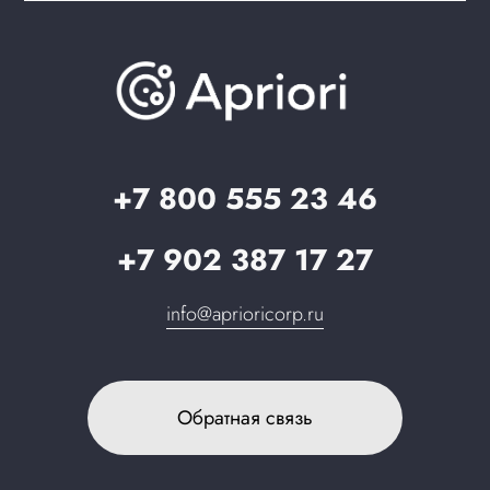
Документация
Презентации и каталоги
База знаний
О компании
Вопрос-ответ
Партнерам
Стать партнером
Запрос в поддержку
+7 800 555 23 46
+7 902 387 17 27
info@aprioricorp.ru
Обратная связь