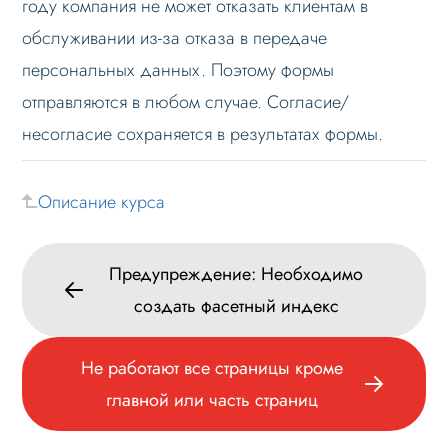
году компания не может отказать клиентам в
Мультирегиональность
обслуживании из-за отказа в передаче
Меню сайта
персональных данных. Поэтому формы
Блоки / секции сайта
отправляются в любом случае. Согласие/
Личный кабинет
несогласие сохраняется в результатах формы.
Формы и коммуникации
SEO и оптимизация
Описание курса
Лендинги и посадочные страницы
Проблемы и решения
Предупреждение: Необходимо
Предупреждение: Необходимо создать
создать фасетный индекс
фасетный индекс
Письмо из формы отправляется при
Не работают все страницы кроме
непоставленном чекбоксе согласия с
главной или часть страниц
персональными данными
Не работают все страницы кроме главной