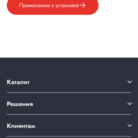
Примечание к установке
Каталог
Решения
Решения
Акции
Сайт компании
Клиентам
Клиентам
Готовый интернет-магазин
Дизайны сайтов