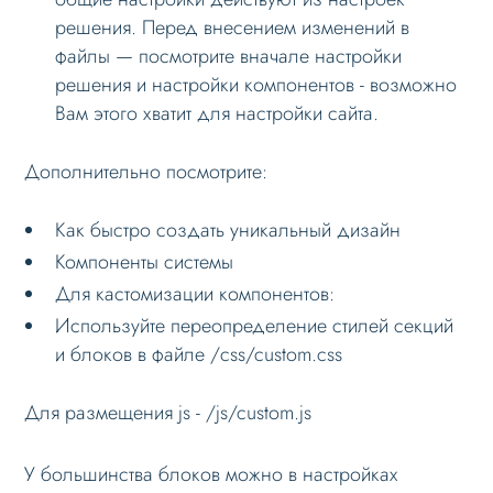
решения. Перед внесением изменений в
Формы и коммуникации
файлы — посмотрите вначале настройки
SEO и оптимизация
решения и настройки компонентов - возможно
Вам этого хватит для настройки сайта.
Лендинги и посадочные страницы
Проблемы и решения
Дополнительно посмотрите:
Веб-разработчикам
Как быстро создать уникальный дизайн
Основное по внедрению
Компоненты системы
Примечание к установке
Для кастомизации компонентов:
Компоненты решения
Используйте переопределение стилей секций
и блоков в файле /css/custom.css
Кастомизация
Настройка
Для размещения js - /js/custom.js
Вопрос-ответ
У большинства блоков можно в настройках