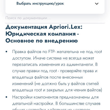
Выбрать инструкцию/урок
Описание курса
Возможности
Документация Apriori.Lex:
Примеры страниц
Юридическая компания -
Основное по внедрению
Установка и обновление
Данные
Правка файлов по FTP- желательна не под root
Дизайн
доступом. Иначе система не всегда может
перезаписать изменения из админпанели. В
Оформление контента
случае правки под root - проверяйте права и
Слайдер
владельца файлов после внесенных
изменений (не должно быть у файлов стилей
Мультирегиональность
владельца root и закрытых для чтения файлов)
Меню сайта
Настройки компонентов предназначены для
Блоки / секции сайта
детальной настройки. В большинстве случаев
общие настройки действуют из настроек
Личный кабинет