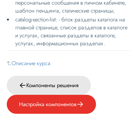
персональные сообщения в личном кабинете,
шаблон лендинга, статические страницы;
Формы и коммуникации
catalog-section-list: - блок разделы каталога на
SEO и оптимизация
главной странице, список разделов в каталоге
Лендинги и посадочные страницы
и услугах, связанные разделы в каталоге,
услугах, информационных разделах.
Проблемы и решения
Веб-разработчикам
Описание курса
Основное по внедрению
Примечание к установке
Компоненты решения
Компоненты решения
Основные компоненты
Настройка компонентов
Настройка компонентов
Кастомизация
Настройка