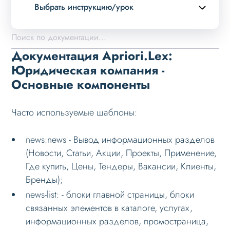
Выбрать инструкцию/урок
Описание курса
Возможности
Документация Apriori.Lex:
Примеры страниц
Юридическая компания -
Основные компоненты
Установка и обновление
Данные
Часто используемые шаблоны:
Дизайн
Оформление контента
news:news - Вывод информационных разделов
(Новости, Статьи, Акции, Проекты, Применение,
Слайдер
Где купить, Цены, Тендеры, Вакансии, Клиенты,
Мультирегиональность
Бренды);
Меню сайта
news-list: - блоки главной страницы, блоки
связанных элементов в каталоге, услугах,
Блоки / секции сайта
информационных разделов, промостраница,
Личный кабинет