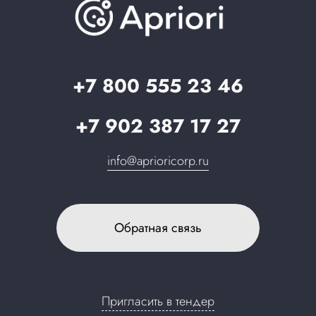
О компании
Вопрос-ответ
Партнерам
Стать партнером
Запрос в поддержку
+7 800 555 23 46
+7 902 387 17 27
info@aprioricorp.ru
Обратная связь
Пригласить в тендер