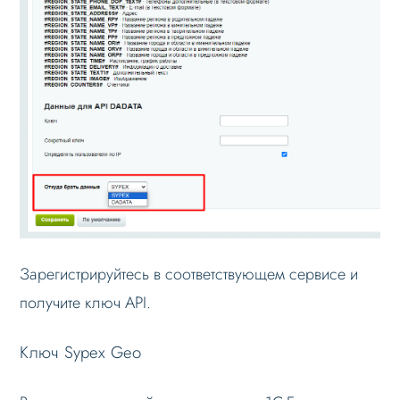
Настройка robots.txt
Решение проблем
Меню сайта
Блоки / секции сайта
Личный кабинет
Формы и коммуникации
SEO и оптимизация
Лендинги и посадочные страницы
Зарегистрируйтесь в соответствующем сервисе и
Проблемы и решения
получите ключ API.
Веб-разработчикам
Вопрос-ответ
Ключ Sypex Geo