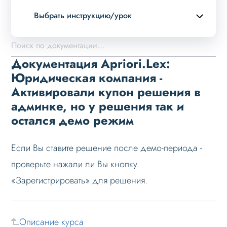
Выбрать инструкцию/урок
Описание курса
Возможности
Документация Apriori.Lex:
Примеры страниц
Юридическая компания -
Активировали купон решения в
Установка и обновление
админке, но у решения так и
Данные
остался демо режим
Дизайн
Оформление контента
Если Вы ставите решение после демо-периода -
Слайдер
проверьте нажали ли Вы кнопку
«Зарегистрировать» для решения.
Мультирегиональность
Меню сайта
Блоки / секции сайта
Описание курса