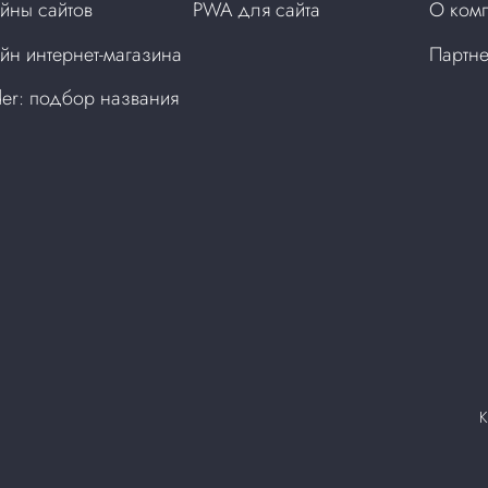
йны сайтов
PWA для сайта
О ком
йн интернет-магазина
Партн
der: подбор названия
а
К