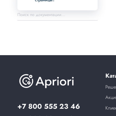
Кат
Реше
Акци
+7 800 555 23 46
Клие