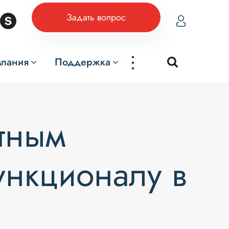
Задать вопрос
...
мпания
Поддержка
атным
ункционалу в