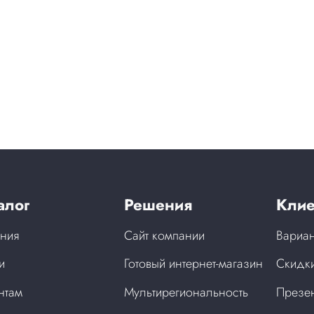
алог
Решения
Клие
ния
Сайт компании
Вариан
и
Готовый интернет-магазин
Скидки
нтам
Мультирегиональность
Презен