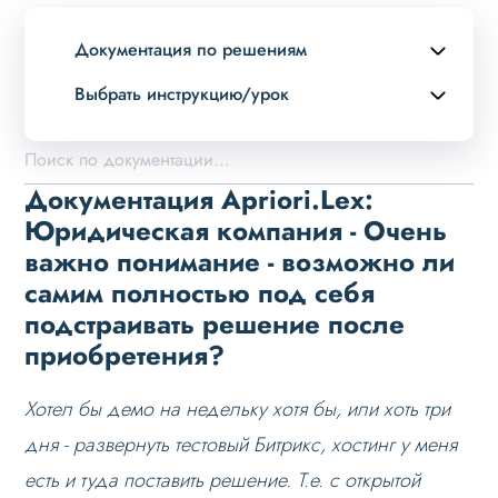
Документация по решениям
Выбрать инструкцию/урок
Описание курса
Возможности
Документация Apriori.Lex:
Примеры страниц
Юридическая компания - Очень
важно понимание - возможно ли
Установка и обновление
самим полностью под себя
Данные
подстраивать решение после
Дизайн
приобретения?
Оформление контента
Хотел бы демо на недельку хотя бы, или хоть три
Слайдер
дня - развернуть тестовый Битрикс, хостинг у меня
Мультирегиональность
есть и туда поставить решение. Т.е. с открытой
Меню сайта