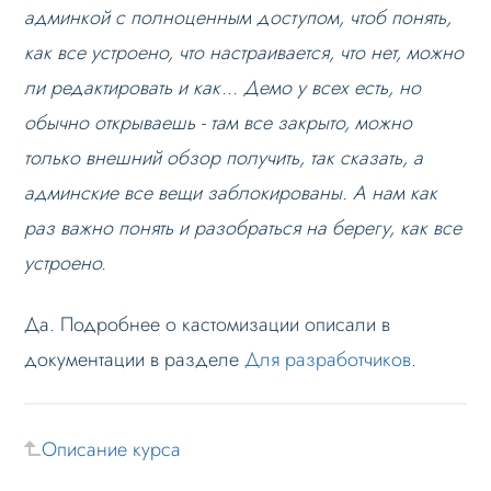
админкой с полноценным доступом, чтоб понять,
Блоки / секции сайта
как все устроено, что настраивается, что нет, можно
Личный кабинет
ли редактировать и как... Демо у всех есть, но
Формы и коммуникации
обычно открываешь - там все закрыто, можно
только внешний обзор получить, так сказать, а
SEO и оптимизация
админские все вещи заблокированы. А нам как
Лендинги и посадочные страницы
раз важно понять и разобраться на берегу, как все
Проблемы и решения
устроено.
Веб-разработчикам
Вопрос-ответ
Да. Подробнее о кастомизации описали в
Есть ли полный доступ к штатным
документации в разделе
Для разработчиков
.
настройкам Битрикса и его функционалу в
админке?
Очень важно понимание - возможно ли
Описание курса
самим полностью под себя подстраивать
решение после приобретения?