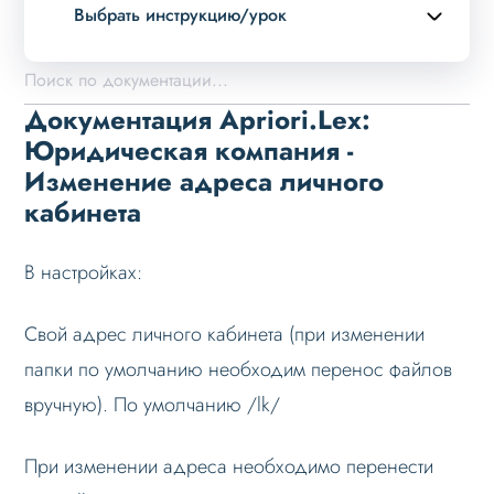
Выбрать инструкцию/урок
Описание курса
Возможности
Документация Apriori.Lex:
Примеры страниц
Юридическая компания -
Изменение адреса личного
Установка и обновление
кабинета
Данные
Дизайн
В настройках:
Оформление контента
Свой адрес личного кабинета (при изменении
Слайдер
папки по умолчанию необходим перенос файлов
Мультирегиональность
вручную). По умолчанию /lk/
Меню сайта
Блоки / секции сайта
При изменении адреса необходимо перенести
Личный кабинет