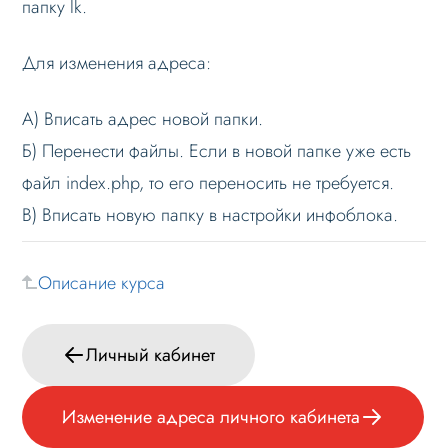
папку lk.
Изменение адреса личного кабинета
Для изменения адреса:
Изменение адреса личного кабинета
Формы и коммуникации
А) Вписать адрес новой папки.
SEO и оптимизация
Б) Перенести файлы. Если в новой папке уже есть
Лендинги и посадочные страницы
файл index.php, то его переносить не требуется.
В) Вписать новую папку в настройки инфоблока.
Проблемы и решения
Веб-разработчикам
Описание курса
Вопрос-ответ
Личный кабинет
Изменение адреса личного кабинета