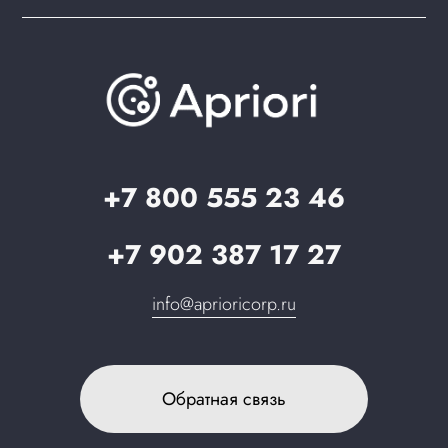
PWA для сайта
Brander: подбор названия сайта
Документация
Презентации и каталоги
База знаний
О компании
Вопрос-ответ
Партнерам
Стать партнером
Запрос в поддержку
+7 800 555 23 46
+7 902 387 17 27
info@aprioricorp.ru
Обратная связь