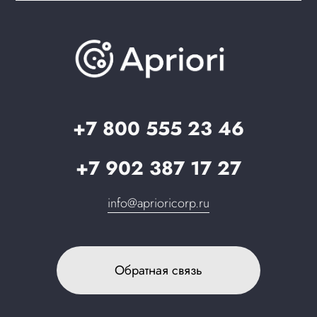
Документация
Презентации и каталоги
База знаний
О компании
Вопрос-ответ
Партнерам
Стать партнером
Запрос в поддержку
+7 800 555 23 46
+7 902 387 17 27
info@aprioricorp.ru
Обратная связь