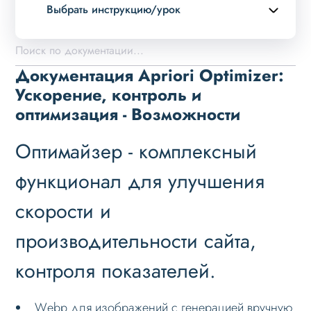
Выбрать инструкцию/урок
Описание курса
Возможности
Документация Apriori Optimizer:
Установка решения
Ускорение, контроль и
оптимизация - Возможности
Настройка
Проблемы и решения
Оптимайзер - комплексный
Вопрос-ответ
функционал для улучшения
скорости и
производительности сайта,
контроля показателей.
Wеbp для изображений с генерацией вручную