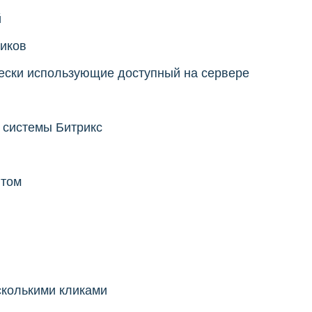
й
ликов
ески использующие доступный на сервере
 системы Битрикс
итом
сколькими кликами