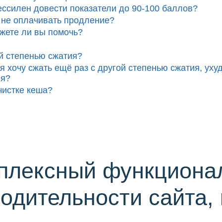
ессилен довести показатели до 90-100 баллов?
и не оплачивать продление?
ожете ли вы помочь?
ой степенью сжатия?
я хочу сжать ещё раз с другой степенью сжатия, ух
ия?
чистке кеша?
мплексный функциона
водительности сайта,