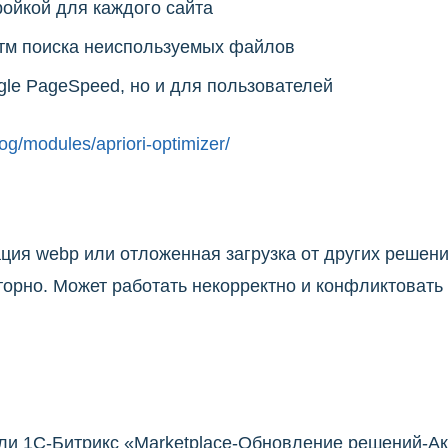
ройкой для каждого сайта
тм поиска неиспользуемых файлов
gle PageSpeed, но и для пользователей
alog/modules/apriori-optimizer/
ация webp или отложенная загрузка от других решени
рно. Может работать некорректно и конфликтовать 
ли 1С-Битрикс «Marketplace-Обновление решений-Ак