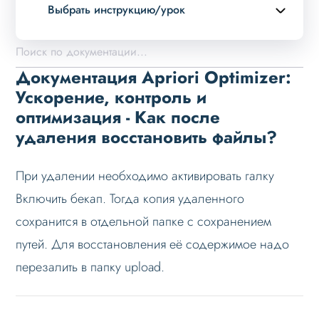
Выбрать инструкцию/урок
Описание курса
Возможности
Документация Apriori Optimizer:
Установка решения
Ускорение, контроль и
оптимизация - Как после
Настройка
удаления восстановить файлы?
Проблемы и решения
Вопрос-ответ
При удалении необходимо активировать галку
Доступен ли полный функционал на демо
Включить бекап. Тогда копия удаленного
периоде?
сохранится в отдельной папке с сохранением
Почему сайт зависает при обновлении
путей. Для восстановления её содержимое надо
списка файлов?
перезалить в папку upload.
Как после удаления восстановить
файлы?
Нет ли способа выборочно удалить