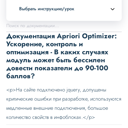
Выбрать инструкцию/урок
Описание курса
Возможности
Документация Apriori Optimizer:
Установка решения
Ускорение, контроль и
оптимизация - В каких случаях
Настройка
модуль может быть бессилен
Проблемы и решения
довести показатели до 90-100
Вопрос-ответ
баллов?
Доступен ли полный функционал на демо
периоде?
<p>На сайте подключено jquery, допущены
Почему сайт зависает при обновлении
критические ошибки при разработке, используются
списка файлов?
медленные внешние подключения, большое
Как после удаления восстановить файлы?
количество свойств в инфоблоках.</p>
Нет ли способа выборочно удалить