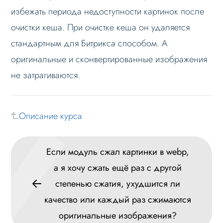
избежать периода недоступности картинок после
В каких случаях модуль может быть
бессилен довести показатели до 90-100
очистки кеша. При очистке кеша он удаляется
баллов?
стандартным для Битрикса способом. А
Перестанет ли модуль работать, если не
оригинальные и сконвертированные изображения
оплачивать продление?
не затрагиваются.
Мне требуется настройка сервера.
Можете ли вы помочь?
Можно ли попробовать, не покупая?
Описание курса
Как переконвертировать webp с другой
степенью сжатия?
Если модуль сжал картинки в webp, а я
Если модуль сжал картинки в webp,
хочу сжать ещё раз с другой степенью
а я хочу сжать ещё раз с другой
сжатия, ухудшится ли качество или
каждый раз сжимаются оригинальные
степенью сжатия, ухудшится ли
изображения?
качество или каждый раз сжимаются
Удалятся ли webp изображения при
оригинальные изображения?
очистке кеша?