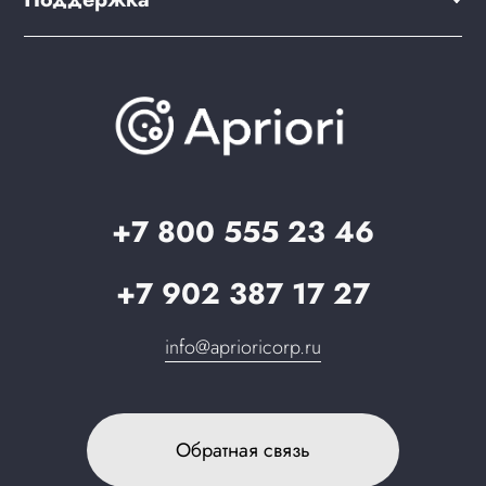
Скидки и бонусы
PWA для сайта
Brander: подбор названия сайта
Документация
Презентации и каталоги
База знаний
О компании
Вопрос-ответ
Партнерам
Стать партнером
Запрос в поддержку
+7 800 555 23 46
+7 902 387 17 27
info@aprioricorp.ru
Обратная связь