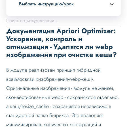
Выбрать инструкцию/урок
Описание курса
Возможности
Документация Apriori Optimizer:
Установка решения
Ускорение, контроль и
оптимизация - Удалятся ли webp
Настройка
изображения при очистке кеша?
Проблемы и решения
Вопрос-ответ
В модуле реализован принцип гибридной
Доступен ли полный функционал на демо
взаимосвязи «изображения-webp-кеш».
периоде?
Оригинальные изображения - модуль не меняет,
Почему сайт зависает при обновлении
сконвертированные webp - сохраняются отдельно,
списка файлов?
а кеш/resize_cache - сохраняется независимо в
Как после удаления восстановить файлы?
стандартной папке Битрикса. Это позволяет
Нет ли способа выборочно удалить
неиспользуемые файлы?
минимизировать количество конвертаций и