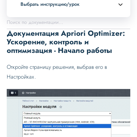
Выбрать инструкцию/урок
Описание курса
Возможности
Документация Apriori Optimizer:
Установка решения
Ускорение, контроль и
оптимизация - Начало работы
Настройка
Начало работы
Откройте страницу решения, выбрав его в
Webp изображения
Настройках.
Ускорение кода
Поиск больших файлов
Поиск неиспользуемых файлов
Проверка места
Ручные проверки
Preconnect