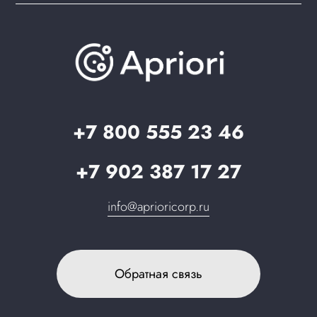
Brander: подбор названия сайта
Документация
Презентации и каталоги
База знаний
О компании
Вопрос-ответ
Партнерам
Стать партнером
Запрос в поддержку
+7 800 555 23 46
+7 902 387 17 27
info@aprioricorp.ru
Обратная связь