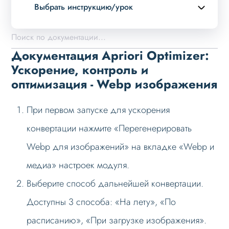
Выбрать инструкцию/урок
Описание курса
Возможности
Документация Apriori Optimizer:
Установка решения
Ускорение, контроль и
оптимизация - Webp изображения
Настройка
Начало работы
При первом запуске для ускорения
Webp изображения
конвертации нажмите «Перегенерировать
Ускорение кода
Webp для изображений» на вкладке «Webp и
Поиск больших файлов
медиа» настроек модуля.
Поиск неиспользуемых файлов
Выберите способ дальнейшей конвертации.
Проверка места
Доступны 3 способа: «На лету», «По
Ручные проверки
расписанию», «При загрузке изображения».
Preconnect