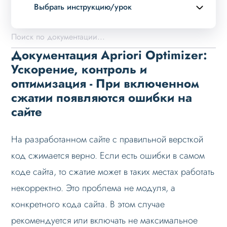
Выбрать инструкцию/урок
Описание курса
Возможности
Документация Apriori Optimizer:
Установка решения
Ускорение, контроль и
оптимизация - При включенном
Настройка
сжатии появляются ошибки на
Проблемы и решения
сайте
Не работает webp
Ошибка None of the converters in the
На разработанном сайте с правильной версткой
stack could convert the image
код сжимается верно. Если есть ошибки в самом
Тормозит импорт из 1С
коде сайта, то сжатие может в таких местах работать
Не удалось открыть файл логов
некорректно. Это проблема не модуля, а
При включенном сжатии появляются
конкретного кода сайта. В этом случае
ошибки на сайте
рекомендуется или включать не максимальное