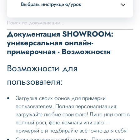
Выбрать инструкцию/урок
Описание курса
Обзор возможностей
Документация SHOWROOM:
Описание и назначение
универсальная онлайн-
примерочная - Возможности
Возможности
Основные понятия
Возможности для
Установка
пользователя:
Пользовательский интерфейс
Настройка
Загрузка своих фонов для примерки
пользователем. Полная персонализация:
Типовые задачи
загружайте любые свои фото! Лицо или фото в
Особые случаи
полный рост, фото комнаты или авто —
Вспомогательная информация
примеряйте и подбирайте всё точно для себя!
Создание фона с веб-камеры. Пользователь
Юридическая информация