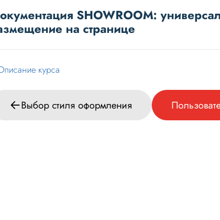
окументация SHOWROOM: универсаль
азмещение на странице
Описание курса
Выбор стиля оформления
Пользоват