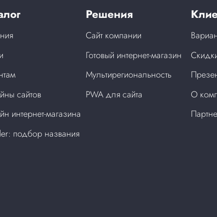
алог
Решения
Клие
ния
Сайт компании
Вариан
и
Готовый интернет-магазин
Скидки
нтам
Мультирегиональность
Презен
йны сайтов
PWA для сайта
О ком
йн интернет-магазина
Партн
der: подбор названия
а