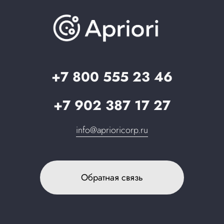
База знаний
О компании
Вопрос-ответ
Партнерам
Стать партнером
Запрос в поддержку
+7 800 555 23 46
+7 902 387 17 27
info@aprioricorp.ru
Обратная связь