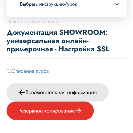
Выбрать инструкцию/урок
Описание курса
Обзор возможностей
Документация SHOWROOM:
Установка
универсальная онлайн-
примерочная - Настройка SSL
Пользовательский интерфейс
Настройка
Типовые задачи
Описание курса
Особые случаи
Вспомогательная информация
Вспомогательная информация
Настройка SSL
Резервное копирование
Резервное копирование
Юридическая информация
FAQ