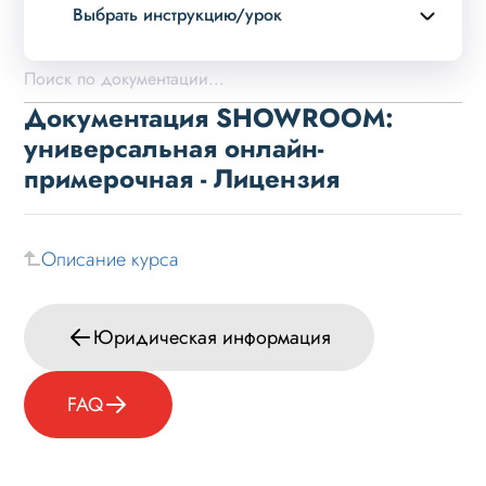
Выбрать инструкцию/урок
Описание курса
Обзор возможностей
Документация SHOWROOM:
Установка
универсальная онлайн-
примерочная - Лицензия
Пользовательский интерфейс
Настройка
Типовые задачи
Описание курса
Особые случаи
Вспомогательная информация
Юридическая информация
Юридическая информация
FAQ
Лицензия
FAQ
Обновление