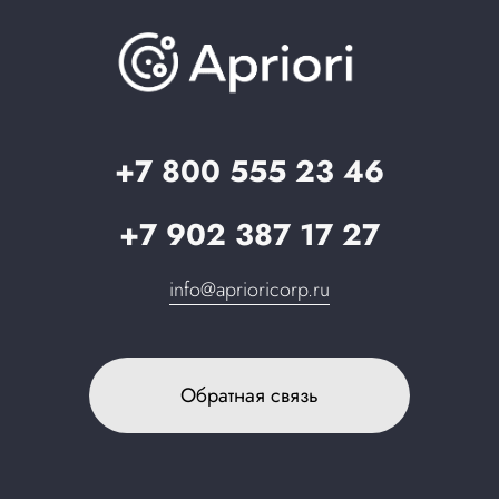
База знаний
О компании
Вопрос-ответ
Партнерам
Стать партнером
Запрос в поддержку
+7 800 555 23 46
+7 902 387 17 27
info@aprioricorp.ru
Обратная связь