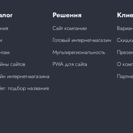
алог
Решения
Клие
ния
Сайт компании
Вариан
и
Готовый интернет-магазин
Скидки
нтам
Мультирегиональность
Презен
йны сайтов
PWA для сайта
О ком
йн интернет-магазина
Партн
der: подбор названия
а