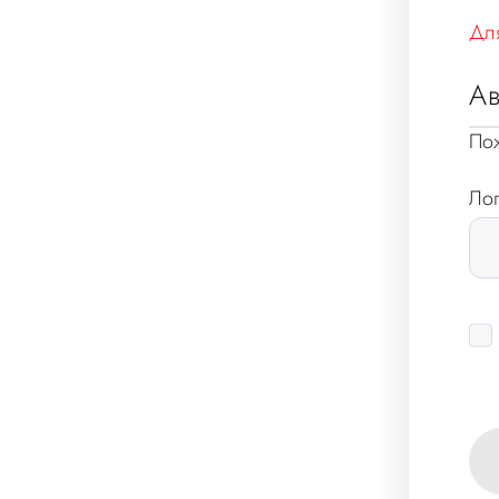
Для
Ав
Пож
Лог