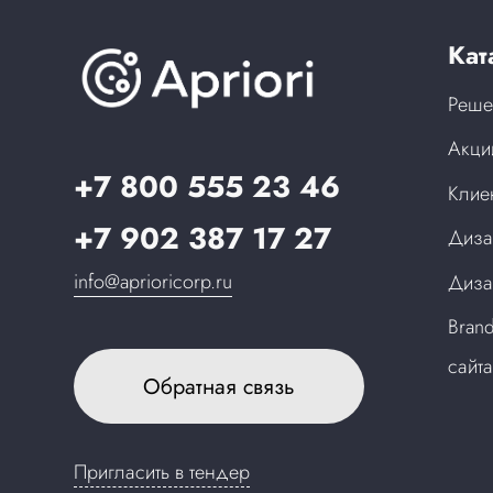
Кат
Реше
Акци
+7 800 555 23 46
Клие
+7 902 387 17 27
Диза
info@aprioricorp.ru
Диза
Bran
сайт
Обратная связь
Пригласить в тендер