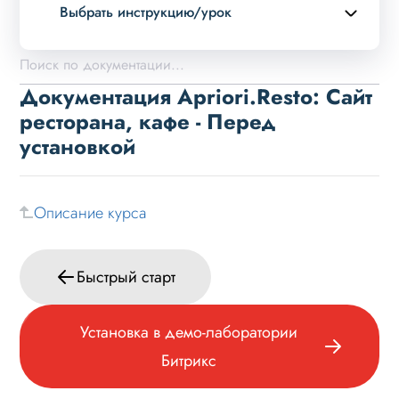
Выбрать инструкцию/урок
Описание курса
Возможности
Документация Apriori.Resto: Сайт
Примеры страниц
ресторана, кафе - Перед
установкой
Установка и обновление
Быстрый старт
Перед установкой
Описание курса
Установка в демо-лаборатории Битрикс
Установка решения
Быстрый старт
Основные шаги
Установка в демо-лаборатории
Настройка на хостинге
Битрикс
Установка при многосайтовости
Ошибки при установке