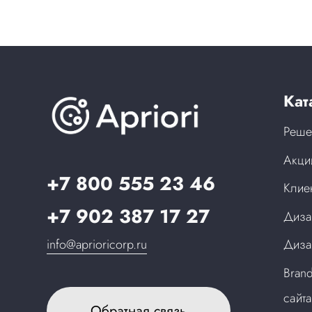
Кат
Реше
Акци
+7 800 555 23 46
Клие
+7 902 387 17 27
Диза
info@aprioricorp.ru
Диза
Bran
сайт
Обратная связь