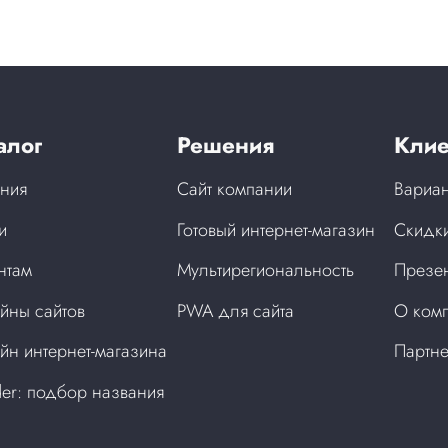
алог
Решения
Клие
ния
Сайт компании
Вариан
и
Готовый интернет-магазин
Скидки
нтам
Мультирегиональность
Презен
йны сайтов
PWA для сайта
О ком
йн интернет-магазина
Партн
der: подбор названия
а