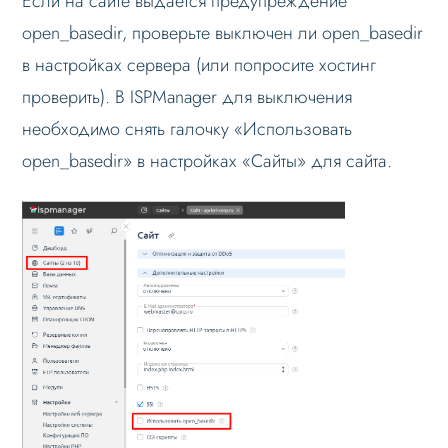
Если на сайте выдается предупреждение
open_basedir, проверьте выключен ли open_basedir
Активировал купон, но решение не
работает
в настройках сервера (или попросите хостинг
Не устанавливается решение
проверить). В ISPManager для выключения
Ошибка: Class 'AprioriCorp' not found
необходимо снять галочку «Использовать
open_basedir» в настройках «Сайты» для сайта.
Ошибка: Warning open_basedir
Ошибка: Обнаружены ошибки в
работе сайта
Срабатывание антивирусной защиты
Ошибка fatal error: expected color
value
Ошибка 504 Gateway Time-out
Не работают все страницы кроме
главной или часть страниц
Вопросы по установке