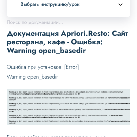
Выбрать инструкцию/урок
Описание курса
Возможности
Документация Apriori.Resto: Сайт
Примеры страниц
ресторана, кафе - Ошибка:
Warning open_basedir
Установка и обновление
Быстрый старт
Ошибка при установке: [Error]
Перед установкой
Warning open_basedir
Установка в демо-лаборатории Битрикс
Установка решения
Основные шаги
Настройка на хостинге
Установка при многосайтовости
Ошибки при установке