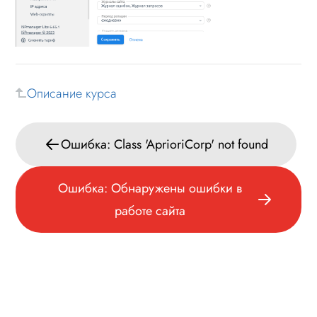
Обновление
Лицензионное соглашение
Данные
Описание курса
Дизайн
Оформление контента
Ошибка: Class 'AprioriCorp' not found
Слайдер
Мультирегиональность
Ошибка: Обнаружены ошибки в
Меню сайта
работе сайта
Блоки / секции сайта
Личный кабинет
Формы и коммуникации
SEO и оптимизация