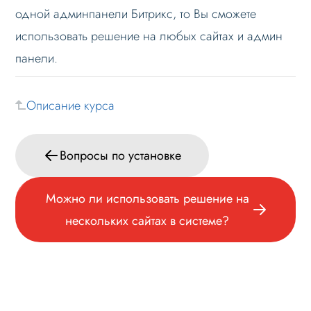
одной админпанели Битрикс, то Вы сможете
Установка при многосайтовости
использовать решение на любых сайтах и админ
Ошибки при установке
панели.
Вопросы по установке
При покупке мне доступна установка
Описание курса
только на один свой сайт или могу
установить на несколько?
Можно ли использовать решение на
Вопросы по установке
нескольких сайтах в системе?
Обновление
Можно ли использовать решение на
Лицензионное соглашение
нескольких сайтах в системе?
Данные
Дизайн
Оформление контента