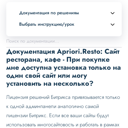
Документация по решениям
Выбрать инструкцию/урок
Описание курса
Возможности
Документация Apriori.Resto: Сайт
Примеры страниц
ресторана, кафе - При покупке
мне доступна установка только на
Установка и обновление
один свой сайт или могу
Быстрый старт
установить на несколько?
Перед установкой
Лицензия решений Битрикса привязывается только
Установка в демо-лаборатории Битрикс
к одной админпанели аналогично самой
Установка решения
лицензии Битрикс. Если все ваши сайты будут
Основные шаги
использовать многосайтовость и работать в рамках
Настройка на хостинге